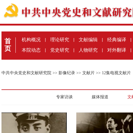
机构概况
|
理论研究
|
文献编辑
|
经典编译
|
首
页
本院动态
|
党史研究
|
人物研究
|
对外翻译
|
中共中央党史和文献研究院
>>
影像纪录
>>
文献片
>>
12集电视文献片
专家访谈
媒体报道
文