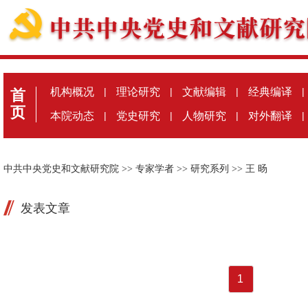
机构概况
|
理论研究
|
文献编辑
|
经典编译
|
首
页
本院动态
|
党史研究
|
人物研究
|
对外翻译
|
中共中央党史和文献研究院
>>
专家学者
>>
研究系列
>>
王 旸
发表文章
1