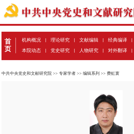
机构概况
|
理论研究
|
文献编辑
|
经典编译
|
首
页
本院动态
|
党史研究
|
人物研究
|
对外翻译
|
中共中央党史和文献研究院
>>
专家学者
>>
编辑系列
>>
费虹寰