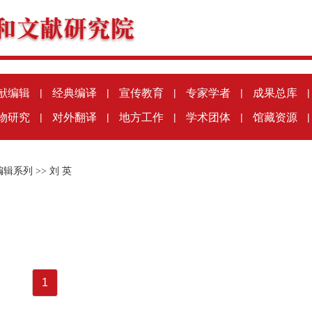
献编辑
|
经典编译
|
宣传教育
|
专家学者
|
成果总库
|
物研究
|
对外翻译
|
地方工作
|
学术团体
|
馆藏资源
|
编辑系列
>>
刘 英
1