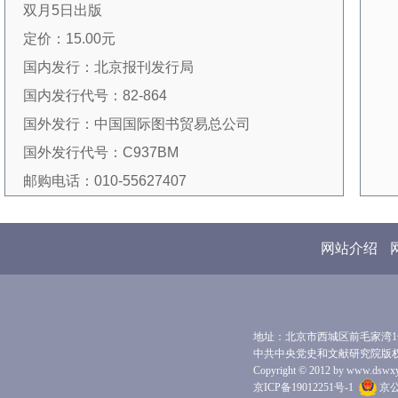
双月5日出版
的主要栏目有：专题研究、人物研究、地方党史
定价：15.00元
研究、研究综述、探索与争鸣、史实考证、读史
国内发行：北京报刊发行局
札记、党史资料、理论与方法、马克思主义史学
国内发行代号：82-864
史研究、国外中共党史研究、国外中共党史资
国外发行：中国国际图书贸易总公司
料、国际视野、研究动态，等等。
国外发行代号：C937BM
本刊一直受到广大读者、作者好评，在全国
邮购电话：010-55627407
学术界尤其是史学界具有很大影响。1999年、
2003年、2005年，本刊三次获得我国期刊界最
高奖项——国家期刊奖（该奖只评选过三次）；
网站介绍
2013年、2015年、2017年，分别入选第一、
二、三届全国“百强报刊”；2011年、2013年、
2018年、2021年，连续获得我国出版行业最高
地址：北京市西城区前毛家湾1号 
奖项——中国出版政府奖期刊奖（其中2011年为
中共中央党史和文献研究院版
Copyright © 2012 by www.dswxyjy.
提名奖）。本刊现为国家社科基金资助期刊、南
京ICP备19012251号-1
京公网