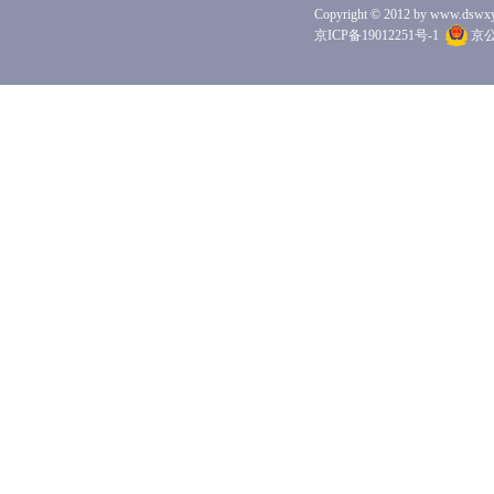
Copyright © 2012 by www.dswxyjy.
京大学“中文社会科学引文索引（CSSCI）来源
京ICP备19012251号-1
京公网
期刊”、北京大学“中文核心期刊”、武汉大
学“RCCSE中国核心学术期刊”、中国人民大
学“复印报刊资料重要转载来源期刊”。
本刊在国外学术界也有相当影响，在全世界
20多个国家和地区拥有600多个机构用户，向近
10个国家和地区发行纸质版杂志。