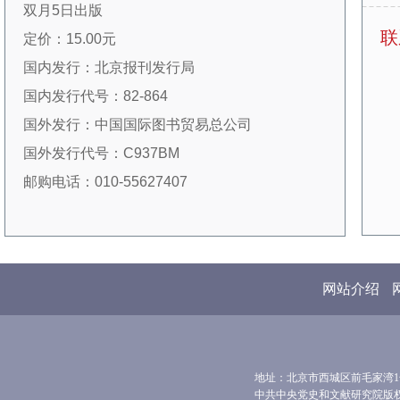
双月5日出版
的主要栏目有：专题研究、人物研究、地方党史
联
定价：15.00元
研究、研究综述、探索与争鸣、史实考证、读史
国内发行：北京报刊发行局
札记、党史资料、理论与方法、马克思主义史学
国内发行代号：82-864
史研究、国外中共党史研究、国外中共党史资
国外发行：中国国际图书贸易总公司
料、国际视野、研究动态，等等。
国外发行代号：C937BM
本刊一直受到广大读者、作者好评，在全国
邮购电话：010-55627407
学术界尤其是史学界具有很大影响。1999年、
2003年、2005年，本刊三次获得我国期刊界最
高奖项——国家期刊奖（该奖只评选过三次）；
2013年、2015年、2017年，分别入选第一、
网站介绍
二、三届全国“百强报刊”；2011年、2013年、
2018年、2021年，连续获得我国出版行业最高
奖项——中国出版政府奖期刊奖（其中2011年为
地址：北京市西城区前毛家湾1号 
提名奖）。本刊现为国家社科基金资助期刊、南
中共中央党史和文献研究院版