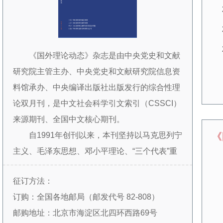
《国外理论动态》杂志是由中央党史和文献
研究院主管主办、中央党史和文献研究院信息资
料馆承办、中央编译出版社出版发行的综合性理
论双月刊，是中文社会科学引文索引（CSSCI）
来源期刊、全国中文核心期刊。
自1991年创刊以来，本刊坚持以马克思列宁
《
主义、毛泽东思想、邓小平理论、“三个代表”重
要思想、科学发展观为指导，学习贯彻习近平新
征订方法：
时代中国特色社会主义思想，跟踪国外马克思主
订购：全国各地邮局（邮发代号 82-808）
义、社会主义和资本主义研究的新动态、新观
邮购地址：北京市海淀区北四环西路69号
点，反映当代世界经济、政治、文化和社会领域