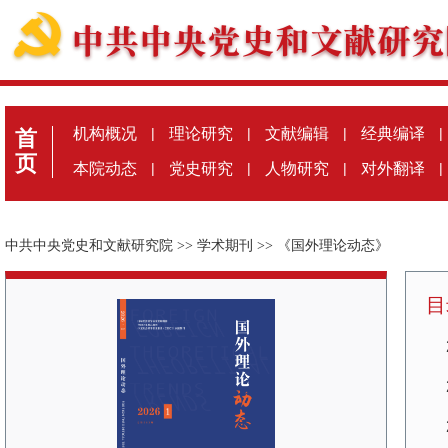
机构概况
|
理论研究
|
文献编辑
|
经典编译
|
首
页
本院动态
|
党史研究
|
人物研究
|
对外翻译
|
中共中央党史和文献研究院
>>
学术期刊
>>
《国外理论动态》
目