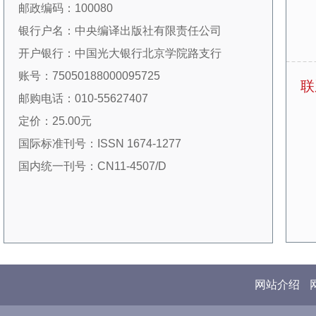
邮政编码：100080
的新情况、新问题和新趋势，介绍国外对我国改
银行户名：中央编译出版社有限责任公司
革开放和社会主义现代化建设研究的新成果，为
开户银行：中国光大银行北京学院路支行
理论界和决策界积累了大量珍贵的文献资料。
账号：75050188000095725
展望未来，本刊将坚持正确的办刊方向，紧
联
邮购电话：010-55627407
密结合中国经济社会发展中的重大理论和现实问
定价：25.00元
题，密切跟踪国外哲学社会科学前沿，致力于成
国际标准刊号：ISSN 1674-1277
为引介国外哲学社会科学理论的窗口、促进国内
国内统一刊号：CN11-4507/D
外学术对话和交流的平台、推动国内理论发展和
学科建设的阵地。
根据这一定位，本刊通过设置“马克思主义
文献信息跟踪”“国外马克思主义研究”“当代资本主
义研究”“世界社会主义研究”“海外中国研究”“新书
评论”等栏目，以及合作主办或承办相关学术会
网站介绍
议等方式，努力在巩固传统优势的基础上，拓宽