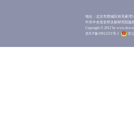
学科和理论视野，加强现实关怀，为繁荣发展我
国哲学社会科学事业贡献一份绵薄之力。
地址：北京市西城区前毛家湾1号 
中共中央党史和文献研究院版
Copyright © 2012 by www.dswxyjy.
京ICP备19012251号-1
京公网