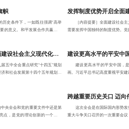
确保全面建设社会主义现代化国家开
是“十四五”规划建议的一个突出
理论
和激励全党全国各族人民，充分调
旗帜
量，形成推动发展的强大合力，
的历史条件下，一如既往强调“高举
［内容提要］全面建设社会主
中心任务、制定路线…
【详细】
步，具有十
重要的意义。和平发展合作共赢的旗
需要发挥中国独特的制度优势。党
国际风云如何变幻，党和国家始终坚
主义制度、推进国家治理体系和治
的十字路口，面临着“世界向何处
成效增强制度自信，用好制度优势
展合作共赢的旗帜，这是中国党和国
体系和治理能力现代化促进全面建
坚持党的全面领导，为开启全面建设社会主义现代化国家新征程提供根本保证
的必然要求。人类社会需要和平而不
制度的优越性充分体现出来。 ［关键词］党的十九届五中全会 中国特色社会主
九届五中全会重点研究“十四五”规划
建设更高水平的平安中国，
中诉诸武力和战争不是人间正道…
义 制度优势 党的十
经济和社会发展第十四个五年规划和
画。习近平总书记高度重视平安建
建设社会主义现代化国家新征程、向
平安浙江建设战略，党的十八大以
我国今后五年乃至更长时期经济社会
批准成立平安中国建设协调小组，
把“坚持党的全面领导”作为“十四
中国特色社会主义社会治理之路。
跨越重要历史关口 迈向
这对于确保“十四五”时期经济社会
定国民经济和社会发展第十四个五
这次全会是在国际国内形势发
社会主义现代化国家…
【详细】
简称《建议》）对建设更高水平
亮点，是党的理论创新的一个创新
重大斗争关口召开的一次重要会议
【详细】
的丰富和发展。 ●系统观念
族伟大复兴正处在关键时期的重要