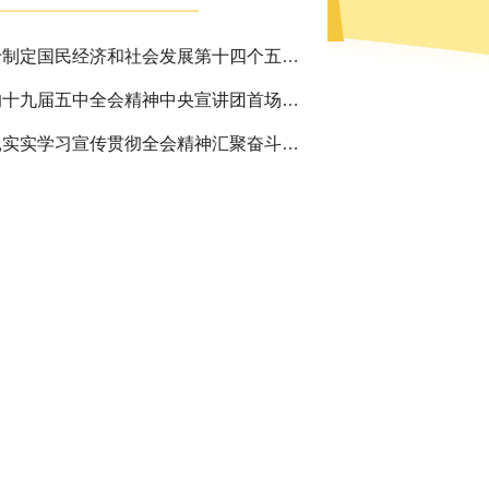
中共中央关于制定国民经济和社会发展第十四个五年规划和二〇三五年远景目标的建议
学习贯彻党的十九届五中全会精神中央宣讲团首场报告会在京举行
黄坤明：扎扎实实学习宣传贯彻全会精神汇聚奋斗“十四五”、奋进新征程的强大力量