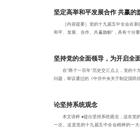
部进一步统一思想、提高站位、开阔视野，
好局、起好步，具有重大而深远的指导意义。 准确把握进入新发展阶段的
坚定高举和平发展合作 共赢的
依据、历史依据、现实依据 习近平总书记指出：“正确认识党和人民事业所处的
［内容提要］党的十九届五中全会在新
历史方位和发展阶段，是我们党明确阶段性
和平、发展、合作、共赢旗帜”，具有十分
帜是改革开放的重要成果和鲜明标志，无论
持高举这面旗帜。当今世界正处在一个重要
去”的重大问题，中国必须继续高举和平发
家本质的必然要求，也是中华民族根本利益
在“两个一百年”历史交汇点上，党的十
是战争，需要合作而不是对抗，在国际关系
问题，审议通过的《中共中央关于制定国民
【详细】
二〇三五年远景目标的建议》，是开启全面
第二个百年奋斗目标进军的纲领性文件，是
发展的行动指南。规划建议的一个突出亮点是
论坚持系统观念
五”时期经济社会发展必须遵循的首要原则，
本文语粹 ●提出坚持系统观念，这在党的中央全会和党的重要文件中还是第
发展始终沿着正确方向进行，确保全面建设
一次。这是党的十九届五中全会精神的一大
点，是对习近平新时代中国特色社会主义思想方法论