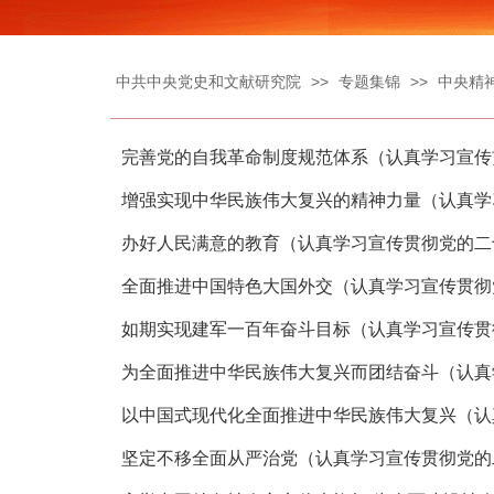
中共中央党史和文献研究院
>>
专题集锦
>>
中央精
完善党的自我革命制度规范体系（认真学习宣传
增强实现中华民族伟大复兴的精神力量（认真学
办好人民满意的教育（认真学习宣传贯彻党的二
全面推进中国特色大国外交（认真学习宣传贯彻
如期实现建军一百年奋斗目标（认真学习宣传贯
为全面推进中华民族伟大复兴而团结奋斗（认真
以中国式现代化全面推进中华民族伟大复兴（认
坚定不移全面从严治党（认真学习宣传贯彻党的