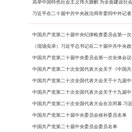
高举中国特色社会主义伟大旗帜 为全面建设社
中国共产党第二十届中央纪律检查委员会第一次
（现场实录）习近平总书记在二十届中共中央政
中国共产党第二十届中央委员会第一次全体会议
中国共产党第二十次全国代表大会关于《中国共
中国共产党第二十次全国代表大会关于十九届中
中国共产党第二十次全国代表大会关于十九届中
中国共产党第二十次全国代表大会在京闭幕 习
中国共产党第二十届中央委员会候补委员名单
中国共产党第二十届中央委员会委员名单