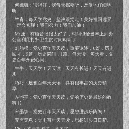
· 何婉毓：读得好，我每天都要听，反复地仔细地
听
· 兰青：每天学党史，坚决跟党走！美好祖国远景
一定会实现！我们努力！我们加油！
· Mr.唐：有语音播报太好了，时间也恰当早上到办
公室利用打扫卫生的时间就听了
· 刘腊根：党史百年天天读，重要论述，6篇，历史
回眸，9篇，历史瞬间，1篇。每天读，每天看，党
史百年永记心间。
· 牛牛：天天学！天天读！天天有长进！天天有进
步
· 巧巧：建党百年天天读，具有很丰富的历史精
华！
· 左熙平：党史百年天天读，党的历史是最好的教
科书
· 宋墨铁：党史百年天天读，思想进步乐陶陶！
· 无声无息：党史百年天天读，思想进步日日新。
· Vivi：忒喜欢看了，学习了