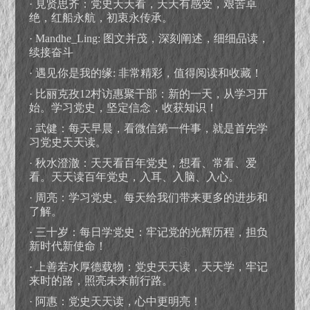
· 見贤思齐：党史天天看，天天有感受，艰苦卓
绝，红船永航，初衷永传承。
· Mandhe_Ling: 图文并茂，深刻阐述，细细品读，
续接奋斗
· 遇见你是我的缘: 非常精彩，值得阅读和收藏！
· 比丽克孜12村访惠聚干部：新的一天，从学习开
始。学习党史，坚定信念，收获知识！
· 武健：每天早晨，看微信第一件事，就是首先学
习党史天天读。
· 秋水澄澈：天天看百年党史，想看、常看、爱
看。天天读百年党史，入耳、入脑、入心。
· 周亮：学习党史。每天给我们带来更多的进步和
了解。
· 三十岁：每日学党史：牢记党的光辉历程，担负
新时代新使命！
· 上善若水厚德载物：党史天天读，天天学，牢记
来时的路，照亮未来前行路。
· 阿惠：党史天天读，心中更明亮！