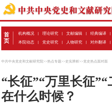
机构概况
|
理论研究
|
文献编辑
|
经典编译
|
首
页
本院动态
|
党史研究
|
人物研究
|
对外翻译
|
中共中央党史和文献研究院
>>
热点专题
>>
史实辨析
>>
党史热点面对面
“长征”“万里长征”
在什么时候？