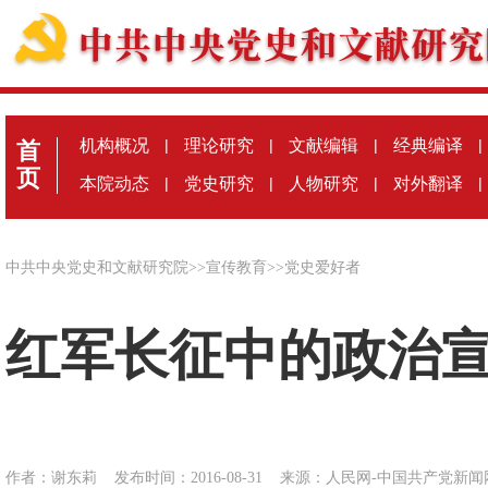
机构概况
|
理论研究
|
文献编辑
|
经典编译
|
首
页
本院动态
|
党史研究
|
人物研究
|
对外翻译
|
中共中央党史和文献研究院
>>
宣传教育
>>
党史爱好者
红军长征中的政治
作者：谢东莉
发布时间：2016-08-31
来源：
人民网-中国共产党新闻