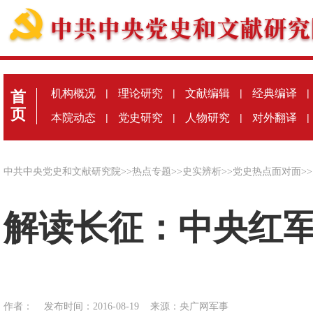
机构概况
|
理论研究
|
文献编辑
|
经典编译
|
首
页
本院动态
|
党史研究
|
人物研究
|
对外翻译
|
中共中央党史和文献研究院
>>
热点专题
>>
史实辨析
>>
党史热点面对面
>>
解读长征：中央红
作者：
发布时间：2016-08-19
来源：
央广网军事