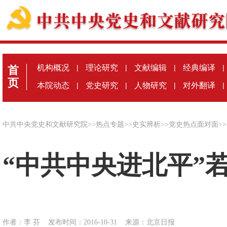
机构概况
|
理论研究
|
文献编辑
|
经典编译
|
首
页
本院动态
|
党史研究
|
人物研究
|
对外翻译
|
中共中央党史和文献研究院
>>
热点专题
>>
史实辨析
>>
党史热点面对面
>>
“中共中央进北平”
作者：李 芬
发布时间：2016-10-31
来源：
北京日报