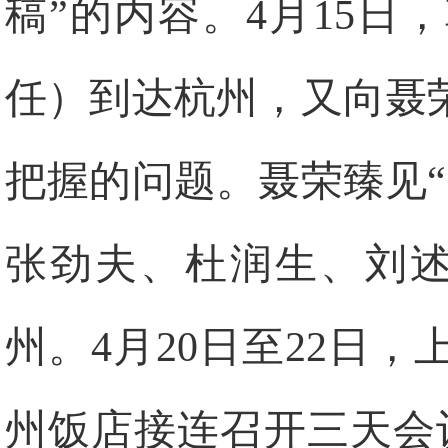
稿”的内容。
4
月
15
日
，
任）到达杭州，又向聂
把握的问题。聂荣臻见
张劲夫、杜润生、刘
州。
4
月
20
日
至
22
日，
州饭店接连召开三天会