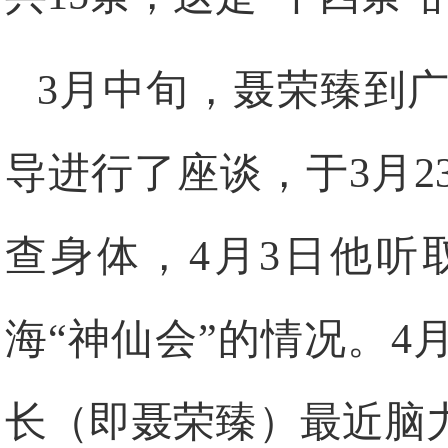
3
月中旬，聂荣臻到
导进行了座谈，于
3
月
2
查身体，
4
月
3
日
他听
海“神仙会”的情况。
4
长（即聂荣臻）最近脑