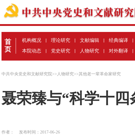
机构概况
|
理论研究
|
文献编辑
|
经典编译
|
首
页
本院动态
|
党史研究
|
人物研究
|
对外翻译
|
中共中央党史和文献研究院
>>
人物研究
>>
其他老一辈革命家研究
聂荣臻与“科学十四
作者：
发布时间：2017-06-26