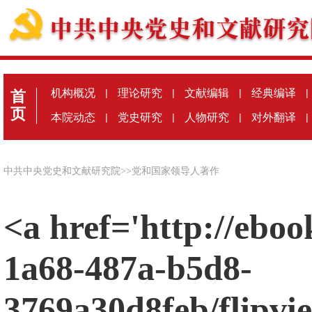
机构概况
|
理论研究
|
文献编辑
|
经典编译
|
首
页
本院动态
|
党史研究
|
人物研究
|
对外翻译
|
中共中央党史和文献研究院
>>
党和国家领导人著作
<a href='http://eboo
1a68-487a-b5d8-
3769a30d8feb/flipvi