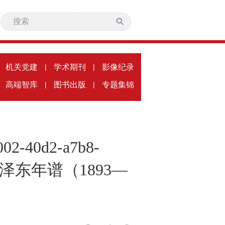
机关党建
|
学术期刊
|
影像纪录
高端智库
|
图书出版
|
专题集锦
c002-40d2-a7b8-
lank'>毛泽东年谱（1893—