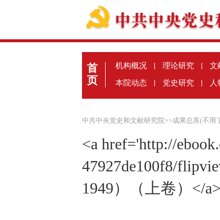
机构概况
|
理论研究
|
文
首
页
本院动态
|
党史研究
|
人
中共中央党史和文献研究院
>>
成果总库(不用
<a href='http://eboo
47927de100f8/flipv
1949）（上卷）</a