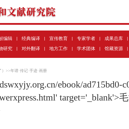
献编辑
|
经典编译
|
宣传教育
|
专家学者
|
成果总库
|
物研究
|
对外翻译
|
地方工作
|
学术团体
|
馆藏资源
|
了）
>>
年谱·传记·手迹·画册
k.dswxyjy.org.cn/ebook/ad715bd0-
iewerxpress.html' target='_b
>