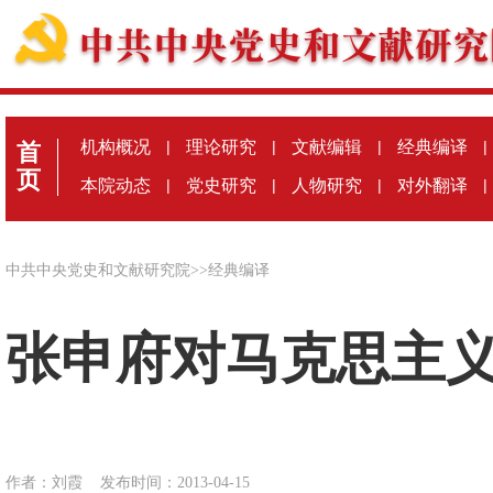
机构概况
|
理论研究
|
文献编辑
|
经典编译
|
首
页
本院动态
|
党史研究
|
人物研究
|
对外翻译
|
中共中央党史和文献研究院
>>
经典编译
张申府对马克思主义
作者：刘霞
发布时间：2013-04-15