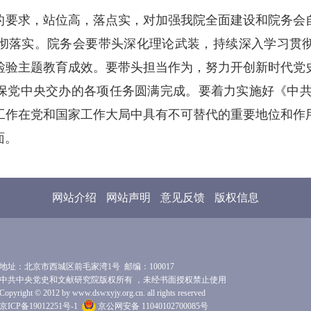
的要求，站位高，落点实，对加强我院全面建设和院务会
彻落实。院务会要带头深化理论武装，持续深入学习贯
检验主题教育成效。要带头担当作为，努力开创新时代党
党中央交办的各项任务圆满完成。要着力实施好《中共中央党
工作在党和国家工作大局中具有不可替代的重要地位和作
面。
网站介绍
网站声明
意见反馈
版权信息
地址：北京市西城区前毛家湾1号 邮编：100017
中共中央党史和文献研究院版权所有 ，未经书面授权禁止使用
Copyright © 2012 by www.dswxyjy.org.cn. all rights reserved
京ICP备19012251号-1
京公网安备 11040102700085号