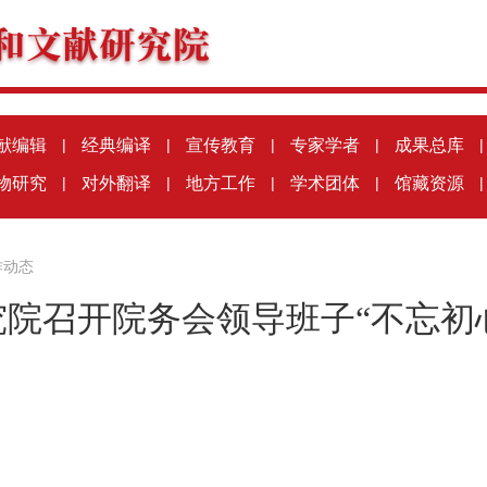
献编辑
|
经典编译
|
宣传教育
|
专家学者
|
成果总库
|
物研究
|
对外翻译
|
地方工作
|
学术团体
|
馆藏资源
|
作动态
院召开院务会领导班子“不忘初