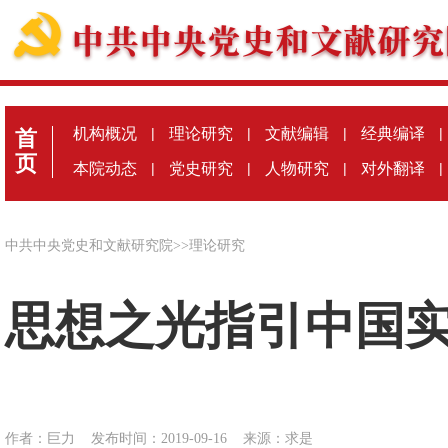
机构概况
|
理论研究
|
文献编辑
|
经典编译
|
首
页
本院动态
|
党史研究
|
人物研究
|
对外翻译
|
中共中央党史和文献研究院
>>
理论研究
思想之光指引中国
作者：巨力
发布时间：2019-09-16
来源：
求是