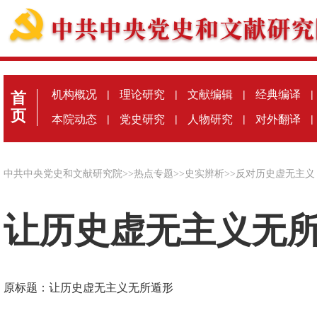
机构概况
|
理论研究
|
文献编辑
|
经典编译
|
首
页
本院动态
|
党史研究
|
人物研究
|
对外翻译
|
中共中央党史和文献研究院
>>
热点专题
>>
史实辨析
>>
反对历史虚无主义
让历史虚无主义无
原标题：让历史虚无主义无所遁形