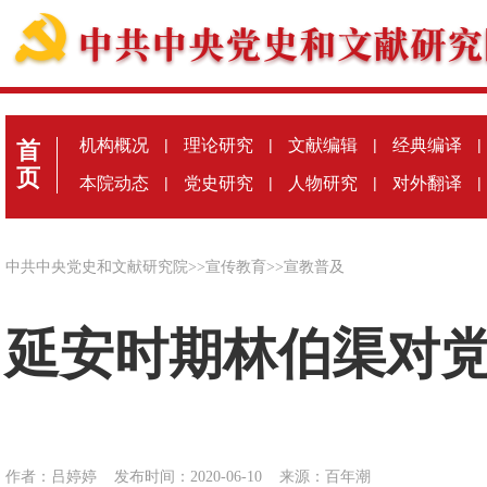
机构概况
|
理论研究
|
文献编辑
|
经典编译
|
首
页
本院动态
|
党史研究
|
人物研究
|
对外翻译
|
中共中央党史和文献研究院
>>
宣传教育
>>
宣教普及
延安时期林伯渠对
作者：吕婷婷
发布时间：2020-06-10
来源：
百年潮