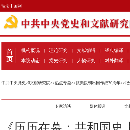
理论中国网
机构概况
|
理论研究
|
文献编辑
|
经典编译
|
首
页
本院动态
|
党史研究
|
人物研究
|
对外翻译
|
中共中央党史和文献研究院
>>
热点专题
>>
抗美援朝出国作战70周年
>>
纪
专家访谈
媒体报道
文
《历历在幕：共和国史