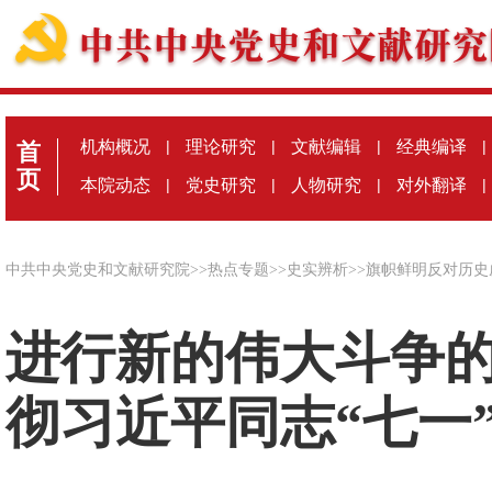
机构概况
|
理论研究
|
文献编辑
|
经典编译
|
首
页
本院动态
|
党史研究
|
人物研究
|
对外翻译
|
中共中央党史和文献研究院
>>
热点专题
>>
史实辨析
>>
旗帜鲜明反对历史
进行新的伟大斗争
彻习近平同志“七一