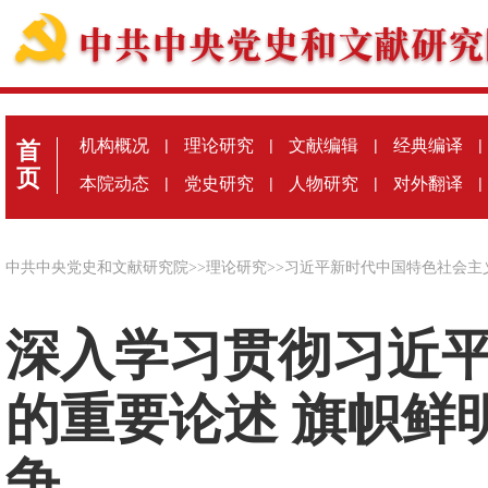
机构概况
|
理论研究
|
文献编辑
|
经典编译
|
首
页
本院动态
|
党史研究
|
人物研究
|
对外翻译
|
中共中央党史和文献研究院
>>
理论研究
>>
习近平新时代中国特色社会主
深入学习贯彻习近
的重要论述 旗帜鲜
争