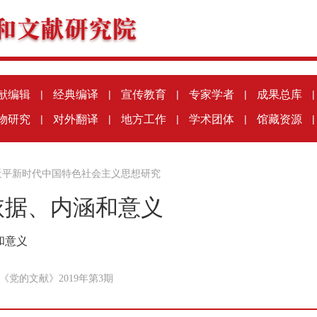
献编辑
|
经典编译
|
宣传教育
|
专家学者
|
成果总库
|
物研究
|
对外翻译
|
地方工作
|
学术团体
|
馆藏资源
|
近平新时代中国特色社会主义思想研究
依据、内涵和意义
和意义
《党的文献》2019年第3期