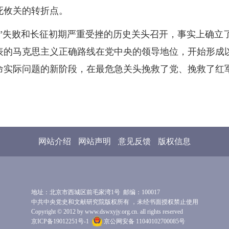
死攸关的转折点。
剿”失败和长征初期严重受挫的历史关头召开，事实上确立
表的马克思主义正确路线在党中央的领导地位，开始形成
命实际问题的新阶段，在最危急关头挽救了党、挽救了红
网站介绍
网站声明
意见反馈
版权信息
地址：北京市西城区前毛家湾1号 邮编：100017
中共中央党史和文献研究院版权所有 ，未经书面授权禁止使用
Copyright © 2012 by www.dswxyjy.org.cn. all rights reserved
京ICP备19012251号-1
京公网安备 11040102700085号