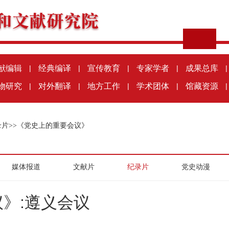
献编辑
|
经典编译
|
宣传教育
|
专家学者
|
成果总库
|
物研究
|
对外翻译
|
地方工作
|
学术团体
|
馆藏资源
|
录片
>>
《党史上的重要会议》
媒体报道
文献片
纪录片
党史动漫
》:遵义会议