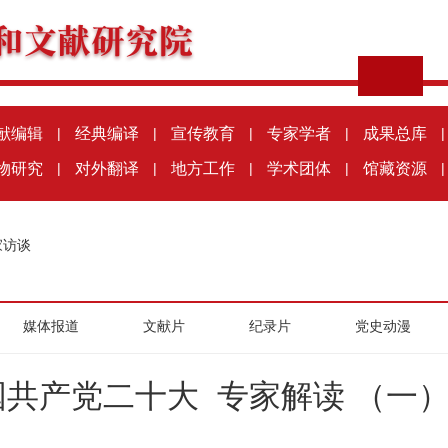
献编辑
|
经典编译
|
宣传教育
|
专家学者
|
成果总库
|
物研究
|
对外翻译
|
地方工作
|
学术团体
|
馆藏资源
|
家访谈
媒体报道
文献片
纪录片
党史动漫
共产党二十大 专家解读 （一