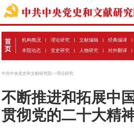
机构概况
|
理论研究
|
文献编辑
|
经典编译
|
首
页
本院动态
|
党史研究
|
人物研究
|
对外翻译
|
中共中央党史和文献研究院
>>
理论研究
不断推进和拓展中
贯彻党的二十大精