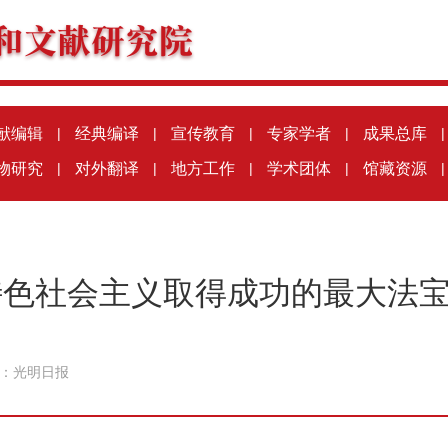
献编辑
|
经典编译
|
宣传教育
|
专家学者
|
成果总库
|
物研究
|
对外翻译
|
地方工作
|
学术团体
|
馆藏资源
|
特色社会主义取得成功的最大法
：
光明日报