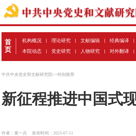
机构概况
|
理论研究
|
文献编辑
|
经典编译
|
首
页
本院动态
|
党史研究
|
人物研究
|
对外翻译
|
中共中央党史和文献研究院
>>
特别推荐
新征程推进中国式
作者：黄一兵
发布时间：2023-07-11