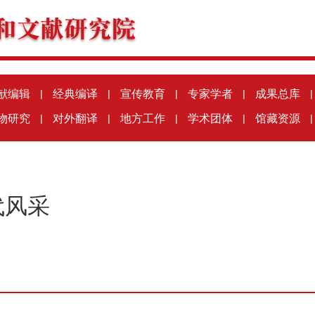
献编辑
|
经典编译
|
宣传教育
|
专家学者
|
成果总库
|
物研究
|
对外翻译
|
地方工作
|
学术团体
|
馆藏资源
|
代风采