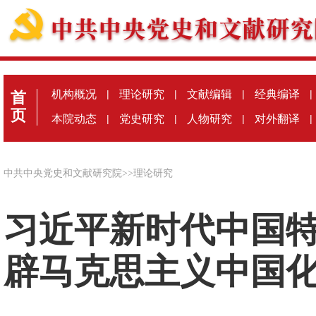
机构概况
|
理论研究
|
文献编辑
|
经典编译
|
首
页
本院动态
|
党史研究
|
人物研究
|
对外翻译
|
中共中央党史和文献研究院
>>
理论研究
习近平新时代中国
辟马克思主义中国