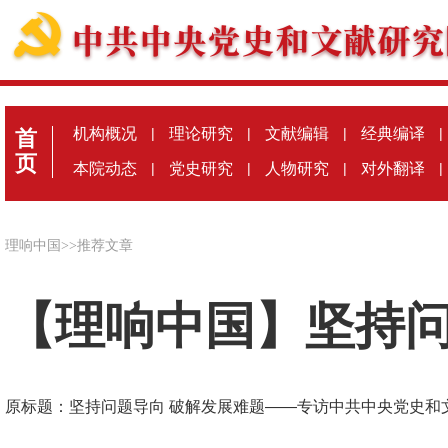
机构概况
|
理论研究
|
文献编辑
|
经典编译
|
首
页
本院动态
|
党史研究
|
人物研究
|
对外翻译
|
理响中国
>>
推荐文章
【理响中国】坚持问
原标题：坚持问题导向 破解发展难题——专访中共中央党史和