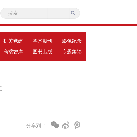
机关党建
|
学术期刊
|
影像纪录
高端智库
|
图书出版
|
专题集锦
事
分享到 ：