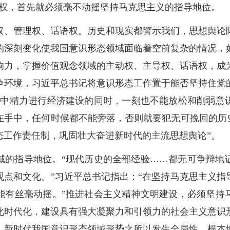
导权，首先就必须毫不动摇坚持马克思主义的指导地位。
权、管理权、话语权。历史和现实都警示我们，思想舆论
的深刻变化使我国意识形态领域面临着空前复杂的情况，
响力，掌握价值观念领域的主动权、主导权、话语权，成
争环境，习近平总书记将意识形态工作置于能否坚持住党
集中精力进行经济建设的同时，一刻也不能放松和削弱意
在手中，任何时候都不能旁落，否则就要犯无可挽回的历史
态工作责任制，巩固壮大奋进新时代的主流思想舆论”。
域的指导地位。“现代历史的全部经验……都无可争辩地
观点和文化。”习近平总书记指出：“在坚持马克思主义指
能有丝毫动摇。”推进社会主义精神文明建设，必须坚持
化时代化，建设具有强大凝聚力和引领力的社会主义意识
。新时代我国意识形态领域形势之所以发生全局性、根本