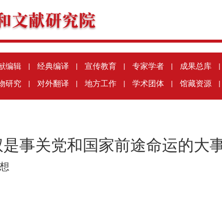
献编辑
|
经典编译
|
宣传教育
|
专家学者
|
成果总库
|
物研究
|
对外翻译
|
地方工作
|
学术团体
|
馆藏资源
|
权是事关党和国家前途命运的大
想