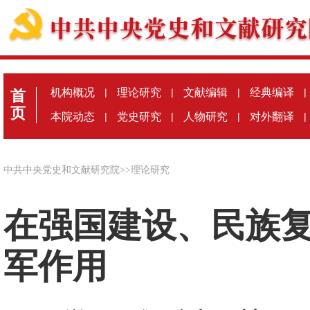
机构概况
|
理论研究
|
文献编辑
|
经典编译
|
首
页
本院动态
|
党史研究
|
人物研究
|
对外翻译
|
中共中央党史和文献研究院
>>
理论研究
在强国建设、民族
军作用