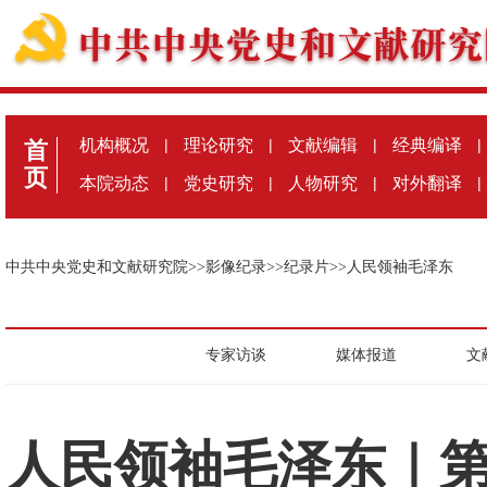
机构概况
|
理论研究
|
文献编辑
|
经典编译
|
首
页
本院动态
|
党史研究
|
人物研究
|
对外翻译
|
中共中央党史和文献研究院
>>
影像纪录
>>
纪录片
>>
人民领袖毛泽东
专家访谈
媒体报道
文
人民领袖毛泽东｜