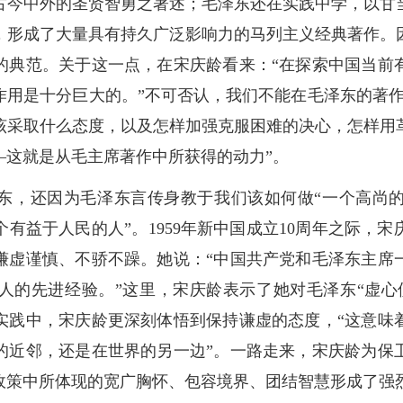
古今中外的圣贤智勇之著述；毛泽东还在实践中学，以甘
，形成了大量具有持久广泛影响力的马列主义经典著作。
的典范。关于这一点，在宋庆龄看来：“在探索中国当前
作用是十分巨大的。”不可否认，我们不能在毛泽东的著作
该采取什么态度，以及怎样加强克服困难的决心，怎样用
—这就是从毛主席著作中所获得的动力”。
东，还因为毛泽东言传身教于我们该如何做“一个高尚
有益于人民的人”。1959年新中国成立10周年之际，宋
谦虚谨慎、不骄不躁。她说：“中国共产党和毛泽东主席
人的先进经验。”这里，宋庆龄表示了她对毛泽东“虚心
实践中，宋庆龄更深刻体悟到保持谦虚的态度，“这意味
的近邻，还是在世界的另一边”。一路走来，宋庆龄为保
政策中所体现的宽广胸怀、包容境界、团结智慧形成了强