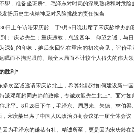
就不盟，准备坐班房”。毛泽东对时局的深思熟虑和对危险
极发扬历史主动精神应对风险挑战的责任担当。
30日上午访晤宋庆龄，于9月6日晚出席了宋庆龄举办的宴
写到：“庆龄先生：重庆违教，忽近四年。仰望之诚，与
为深刻的印象，她后来回忆在重庆的初次会见，评价毛
瞻远瞩而不拘泥眼前、顾全大局而不计较个人得失的伟大领
的胜利”
泽东多次至诚邀请宋庆龄北上，希冀她能对如何建设新中国
“特派邓颖超同志趋前致候，专诚欢迎先生北上”。面对如
前往北平。8月28日下午，毛泽东、周恩来、朱德、林伯
后，宋庆龄出席了中国人民政治协商会议第一届全体会议
是因为毛泽东的谦恭有礼、精诚所至，更是因为宋庆龄在