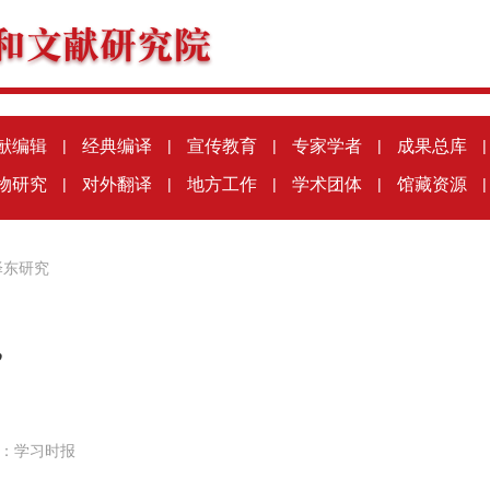
献编辑
|
经典编译
|
宣传教育
|
专家学者
|
成果总库
|
物研究
|
对外翻译
|
地方工作
|
学术团体
|
馆藏资源
|
泽东研究
”
：
学习时报