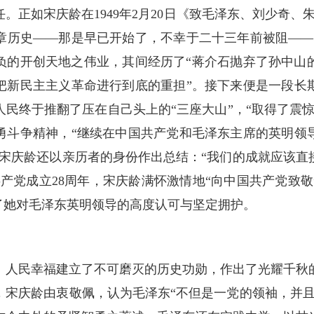
。正如宋庆龄在1949年2月20日《致毛泽东、刘少奇、
章历史——那是早已开始了，不幸于二十三年前被阻——
肩负的开创天地之伟业，其间经历了“蒋介石抛弃了孙中
把新民主主义革命进行到底的重担”。接下来便是一段长
民终于推翻了压在自己头上的“三座大山”，“取得了震
勇斗争精神，“继续在中国共产党和毛泽东主席的英明领
，宋庆龄还以亲历者的身份作出总结：“我们的成就应该直
中国共产党成立28周年，宋庆龄满怀激情地“向中国共产党致
了她对毛泽东英明领导的高度认可与坚定拥护。
、人民幸福建立了不可磨灭的历史功勋，作出了光耀千秋
，宋庆龄由衷敬佩，认为毛泽东“不但是一党的领袖，并且