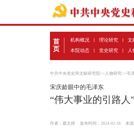
机构概况
|
理论研究
|
文
首
页
本院动态
|
党史研究
|
人
中共中央党史和文献研究院
>>
人物研究
>>
毛
宋庆龄眼中的毛泽东
“伟大事业的引路人
作者：聂文婷
发布时间：2024-02-18
来源