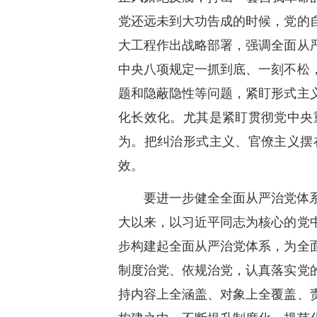
党还远未到大功告成的时候，党的
大工程作出战略部署，强调全面从
中央八项规定一抓到底、一刻不松
题和隐蔽隐性等问题，紧盯形式主
化长效化。尤其是紧盯贯彻党中央
为。把纠治形式主义、官僚主义摆
效。
要进一步健全全面从严治党体
大以来，以习近平同志为核心的党
步构建起全面从严治党体系，为全
制度治党、依规治党，认真落实党
持内容上全涵盖、对象上全覆盖、