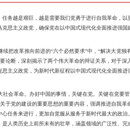
，任务越是艰巨，越是需要我们党勇于进行自我革命，以
马克思主义政党，确保党在以中国式现代化全面推进强国
继续把改革推向前进的“六个必然要求”中，“解决大党独
重要论断，深刻揭示了两个伟大革命的辩证关系，对于深
克思主义政党，为新时代新征程以中国式现代化全面推进
大社会革命。办好中国的事情，关键在党。关键在党要管
记关于党的建设的重要思想的重要内容，强调推进自我革
中心任务来进行，更加自觉服从服务于新时代最大的政治
，是人类历史上前所未有的壮举，涵盖领域的广泛性、完