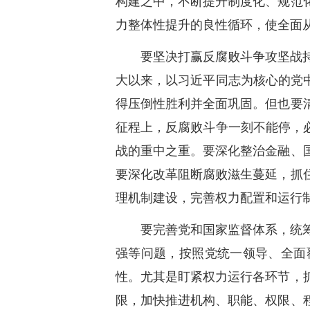
构建之中，不断提升制度化、规范
力整体性提升的良性循环，使全面
要坚决打赢反腐败斗争攻坚战
大以来，以习近平同志为核心的党
得压倒性胜利并全面巩固。但也要
征程上，反腐败斗争一刻不能停，
战的重中之重。要深化整治金融、
要深化改革阻断腐败滋生蔓延，抓
理机制建设，完善权力配置和运行
要完善党和国家监督体系，统
强等问题，按照党统一领导、全面
性。尤其是盯紧权力运行各环节，
限，加快推进机构、职能、权限、