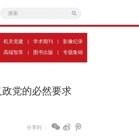
机关党建
|
学术期刊
|
影像纪录
高端智库
|
图书出版
|
专题集锦
义政党的必然要求
分享到 ：