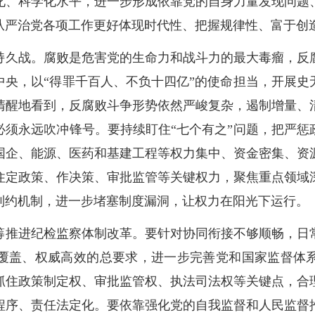
化、科学化水平，进一步形成依靠党的自身力量发现问题
从严治党各项工作更好体现时代性、把握规律性、富于创
持久战。腐败是危害党的生命力和战斗力的最大毒瘤，反
中央，以“得罪千百人、不负十四亿”的使命担当，开展史
清醒地看到，反腐败斗争形势依然严峻复杂，遏制增量、
必须永远吹冲锋号。要持续盯住“七个有之”问题，把严惩
国企、能源、医药和基建工程等权力集中、资金密集、资
住定政策、作决策、审批监管等关键权力，聚焦重点领域
制约机制，进一步堵塞制度漏洞，让权力在阳光下运行。
筹推进纪检监察体制改革。要针对协同衔接不够顺畅，日
覆盖、权威高效的总要求，进一步完善党和国家监督体
抓住政策制定权、审批监管权、执法司法权等关键点，合
程序、责任法定化。要依靠强化党的自我监督和人民监督