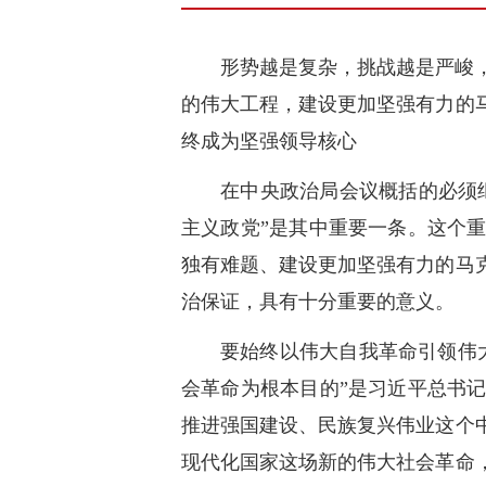
形势越是复杂，挑战越是严峻
的伟大工程，建设更加坚强有力的
终成为坚强领导核心
在中央政治局会议概括的必须
主义政党”是其中重要一条。这个
独有难题、建设更加坚强有力的马
治保证，具有十分重要的意义。
要始终以伟大自我革命引领伟
会革命为根本目的”是习近平总书
推进强国建设、民族复兴伟业这个
现代化国家这场新的伟大社会革命