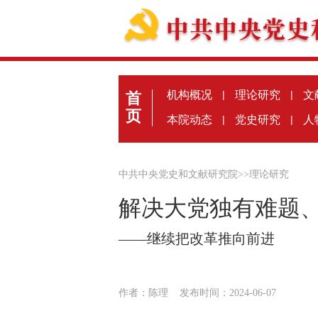
机构概况
|
理论研究
|
文
首
页
本院动态
|
党史研究
|
人
中共中央党史和文献研究院
>>
理论研究
解决大党独有难题
——继续把改革推向前进
作者：陈理
发布时间：2024-06-07