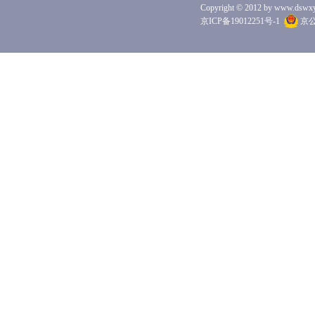
Copyright © 2012 by www.dswxyjy.
京ICP备19012251号-1
京公网