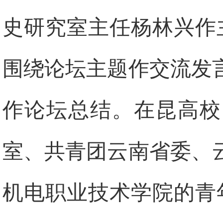
史研究室主任杨林兴作
围绕论坛主题作交流发
作论坛总结。在昆高校
室、共青团云南省委、
机电职业技术学院的青