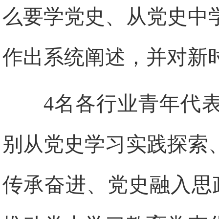
么要学党史、从党史中
作出系统阐述，并对新
4名各行业青年代
别从党史学习实践探索
传承奋进、党史融入思