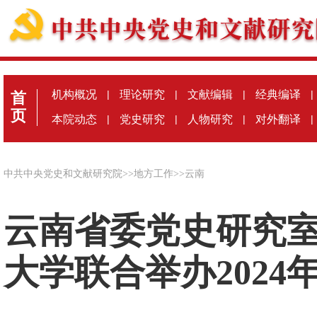
机构概况
|
理论研究
|
文献编辑
|
经典编译
|
首
页
本院动态
|
党史研究
|
人物研究
|
对外翻译
|
中共中央党史和文献研究院
>>
地方工作
>>
云南
云南省委党史研究
大学联合举办2024