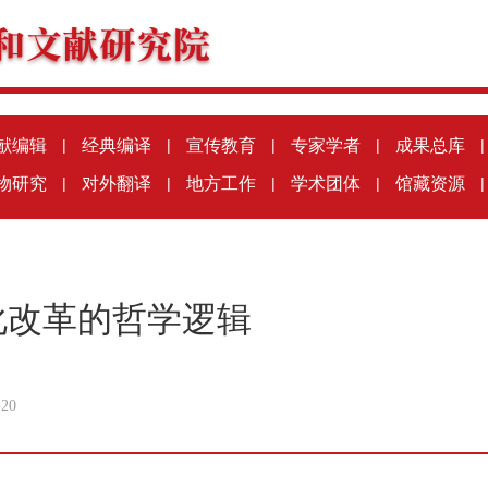
献编辑
|
经典编译
|
宣传教育
|
专家学者
|
成果总库
|
物研究
|
对外翻译
|
地方工作
|
学术团体
|
馆藏资源
|
化改革的哲学逻辑
-20