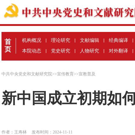
机构概况
|
理论研究
|
文献编辑
|
经典编译
|
首
页
本院动态
|
党史研究
|
人物研究
|
对外翻译
|
中共中央党史和文献研究院
>>
宣传教育
>>
宣教普及
新中国成立初期如
作者：王寿林
发布时间：2024-11-11