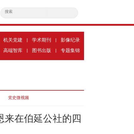
机关党建
|
学术期刊
|
影像纪录
高端智库
|
图书出版
|
专题集锦
党史微视频
恩来在伯延公社的四