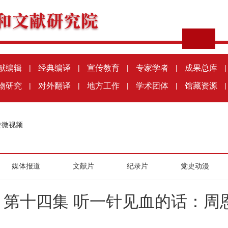
献编辑
|
经典编译
|
宣传教育
|
专家学者
|
成果总库
|
物研究
|
对外翻译
|
地方工作
|
学术团体
|
馆藏资源
|
史微视频
媒体报道
文献片
纪录片
党史动漫
》第十四集 听一针见血的话：周