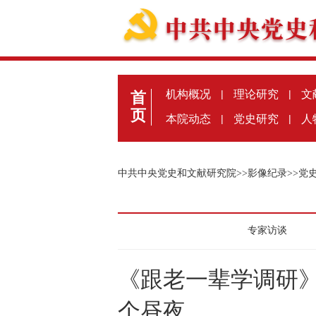
机构概况
|
理论研究
|
文
首
页
本院动态
|
党史研究
|
人
中共中央党史和文献研究院
>>
影像纪录
>>
党
专家访谈
《跟老一辈学调研
个昼夜