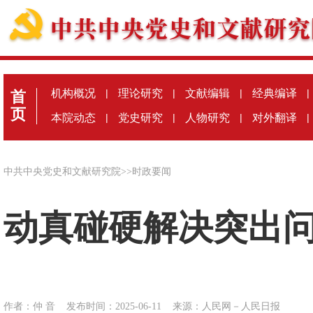
机构概况
|
理论研究
|
文献编辑
|
经典编译
|
首
页
本院动态
|
党史研究
|
人物研究
|
对外翻译
|
中共中央党史和文献研究院
>>
时政要闻
动真碰硬解决突出
作者：仲 音
发布时间：2025-06-11
来源：
人民网－人民日报