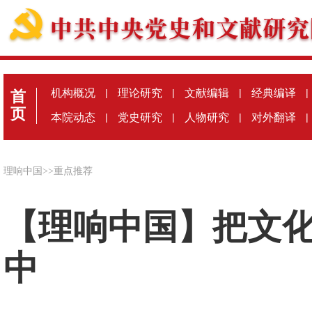
机构概况
|
理论研究
|
文献编辑
|
经典编译
|
首
页
本院动态
|
党史研究
|
人物研究
|
对外翻译
|
理响中国
>>
重点推荐
【理响中国】把文
中