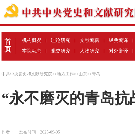
机构概况
|
理论研究
|
文献编辑
|
经典编译
|
首
页
本院动态
|
党史研究
|
人物研究
|
对外翻译
|
中共中央党史和文献研究院
>>
地方工作
>>
山东
>>
青岛
“永不磨灭的青岛抗
作者：
发布时间：2025-09-05