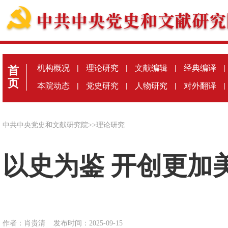
机构概况
|
理论研究
|
文献编辑
|
经典编译
|
首
页
本院动态
|
党史研究
|
人物研究
|
对外翻译
|
中共中央党史和文献研究院
>>
理论研究
以史为鉴 开创更加
作者：肖贵清
发布时间：2025-09-15