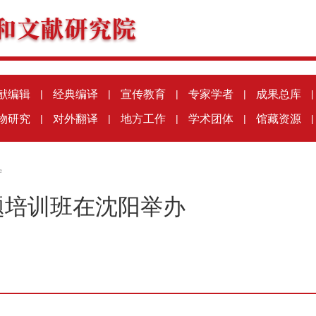
献编辑
|
经典编译
|
宣传教育
|
专家学者
|
成果总库
|
物研究
|
对外翻译
|
地方工作
|
学术团体
|
馆藏资源
|
宁
题培训班在沈阳举办