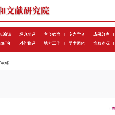
献编辑
|
经典编译
|
宣传教育
|
专家学者
|
成果总库
|
物研究
|
对外翻译
|
地方工作
|
学术团体
|
馆藏资源
|
百年潮》