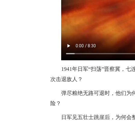
1941年日军“扫荡”晋察冀
次击退敌人？
弹尽粮绝无路可退时，他们为
险？
日军见五壮士跳崖后，为何会