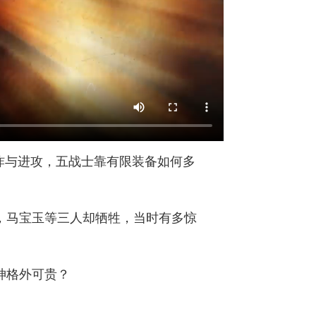
轰炸与进攻，五战士靠有限装备如何多
，马宝玉等三人却牺牲，当时有多惊
神格外可贵？