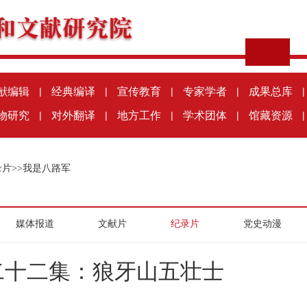
献编辑
|
经典编译
|
宣传教育
|
专家学者
|
成果总库
|
物研究
|
对外翻译
|
地方工作
|
学术团体
|
馆藏资源
|
录片
>>
我是八路军
媒体报道
文献片
纪录片
党史动漫
二十二集：狼牙山五壮士