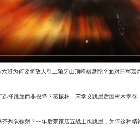
，七连六班为何要将敌人引上狼牙山顶峰棋盘陀？面对日军
何选择跳崖而非投降？葛振林、宋学义跳崖后因树木幸存
整齐列队鞠躬？一年后宗家店五战士也跳崖，为何这种精